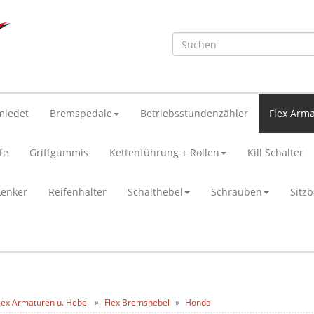
miedet
Bremspedale
Betriebsstundenzähler
Flex Arma
fe
Griffgummis
Kettenführung + Rollen
Kill Schalter
Lenker
Reifenhalter
Schalthebel
Schrauben
Sitz
lex Armaturen u. Hebel
Flex Bremshebel
Honda