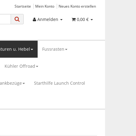
Startseite
Mein Konto
Neues Konto erstellen
Anmelden
0,00 €
turen u. Hebel
Fussrasten
Kühler Offroad
bankbezüge
Starthilfe Launch Control