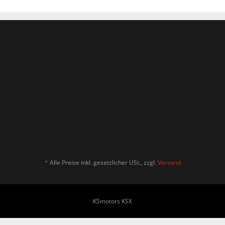
*
Alle Preise inkl. gesetzlicher USt., zzgl.
Versand
KSmotors KSX