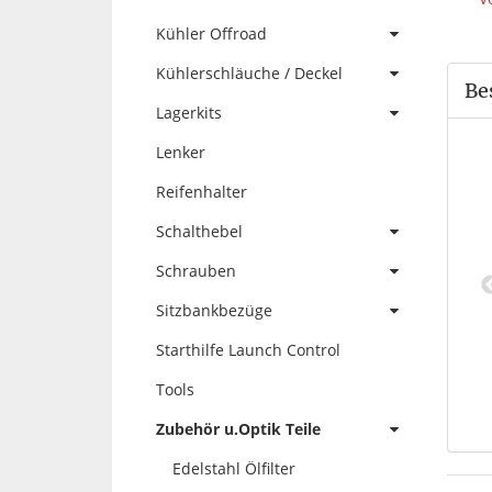
Kühler Offroad
Kühlerschläuche / Deckel
Be
Lagerkits
Lenker
Reifenhalter
Schalthebel
Schrauben
Sitzbankbezüge
kel Entlüftungs-
Kettenradschrauben
h in verschiedene
selbstsichernd grün
Starthilfe Launch Control
Farben
7,95 €
*
7,90 €
*
Tools
Zubehör u.Optik Teile
Edelstahl Ölfilter