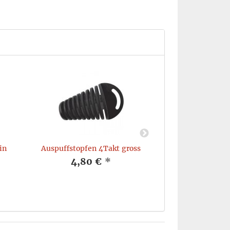
in
Auspuffstopfen 4Takt gross
Schlammspachte
4,80 €
*
7,90