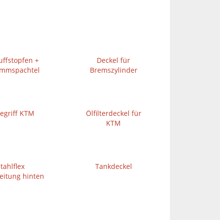
ffstopfen +
Deckel für
ammspachtel
Bremszylinder
tegriff KTM
Ölfilterdeckel für
KTM
tahlflex
Tankdeckel
eitung hinten