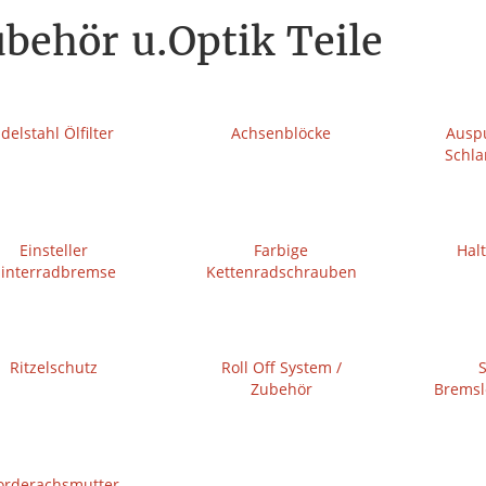
behör u.Optik Teile
delstahl Ölfilter
Achsenblöcke
Auspu
Schl
Einsteller
Farbige
Hal
interradbremse
Kettenradschrauben
Ritzelschutz
Roll Off System /
S
Zubehör
Bremsl
orderachsmutter