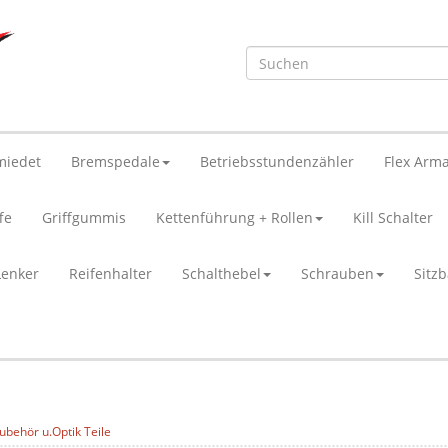
miedet
Bremspedale
Betriebsstundenzähler
Flex Arma
fe
Griffgummis
Kettenführung + Rollen
Kill Schalter
Lenker
Reifenhalter
Schalthebel
Schrauben
Sitz
ubehör u.Optik Teile