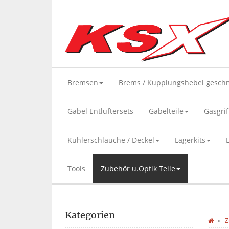
Bremsen
Brems / Kupplungshebel gesch
Gabel Entlüftersets
Gabelteile
Gasgrif
Kühlerschläuche / Deckel
Lagerkits
Tools
Zubehör u.Optik Teile
Kategorien
Z