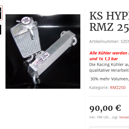
KS HYP
RMZ 25
Artikelnummer:
SZ0
Alle Kühler werden m
und 1x 1,3 bar
Die Racing Kühler a
qualitative Verarbei
30% mehr Volumen, 
Kategorie:
RMZ250
90,00 €
inkl. 19% USt. , zzgl.
Versa