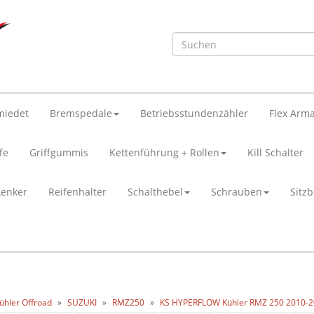
miedet
Bremspedale
Betriebsstundenzähler
Flex Arma
fe
Griffgummis
Kettenführung + Rollen
Kill Schalter
Lenker
Reifenhalter
Schalthebel
Schrauben
Sitz
ühler Offroad
SUZUKI
RMZ250
KS HYPERFLOW Kühler RMZ 250 2010-2