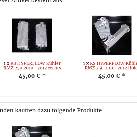
eser Artikel besteht aus
1
x
KS HYPERFLOW Kühler
1
x
KS HYPERFLOW Kühl
RMZ 250 2010- 2012 rechts
RMZ 250 2010-2012 link
45,00 €
*
45,00 €
*
nden kauften dazu folgende Produkte