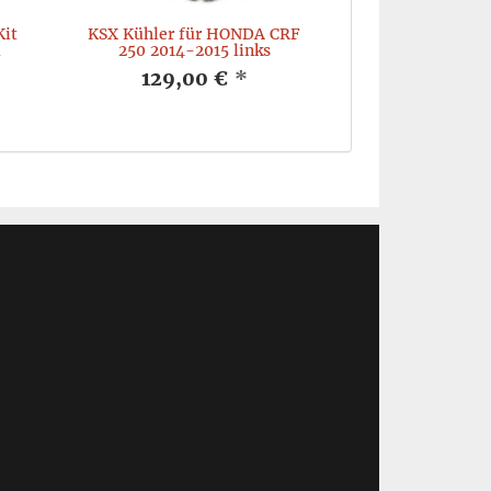
Kit
KSX Kühler für HONDA CRF
u
250 2014-2015 links
129,00 €
*