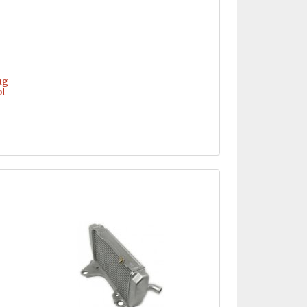
ug
ot