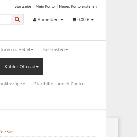
Startseite
Mein Konto
Neues Konto erstellen
Anmelden
0,00 €
turen u. Hebel
Fussrasten
Kühler Offroad
bankbezüge
Starthilfe Launch Control
012 Set