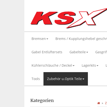
Bremsen
Brems / Kupplungshebel gesch
Gabel Entlüftersets
Gabelteile
Gasgrif
Kühlerschläuche / Deckel
Lagerkits
Tools
Zubehör u.Optik Teile
Kategorien
Z