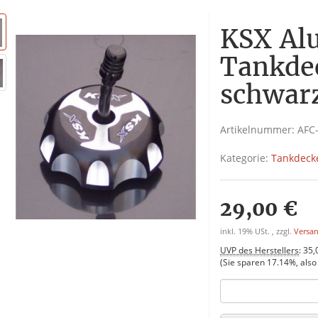
KSX Al
Tankde
schwar
Artikelnummer:
AFC
Kategorie:
Tankdeck
29,00 €
inkl. 19% USt. , zzgl.
Versa
UVP des Herstellers
:
35,
(Sie sparen
17.14%
, als