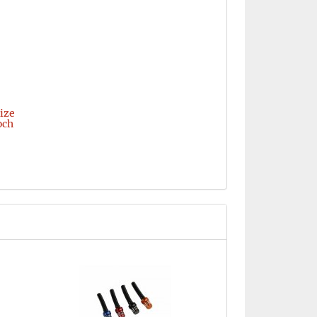
ize
och