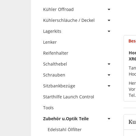
Kühler Offroad
Kühlerschläuche / Deckel
Lagerkits
Bes
Lenker
Ho
Reifenhalter
XR6
Schalthebel
Tan
Hoc
Schrauben
Her
Sitzbankbezüge
Vor
Tel
Starthilfe Launch Control
Tools
Zubehör u.Optik Teile
Ku
Edelstahl Ölfilter