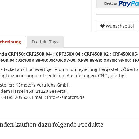
Wunschzettel
chreibung
Produkt Tags
nda
CRF150; CRF250R 04- ; CRF250X 04 ; CRF450R 02 ; CRF450X 05-
50R 04 ; XR100R 88-00; XR70R 97-00; XR80 88-89; XR80R 99-00; T
kdeckel aus hochwertiger Aluminiumlegierung hergestellt, Öberfläc
hglanzpolierung und seitlichen Ausfräsungen, CNC gefertigt
steller: KSmotors Vertriebs GmbH,
 dem Hassel 16a, 21220 Seevetal,
. 04185 205500, Email : info@ksmotors.de
nden kauften dazu folgende Produkte