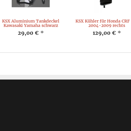
KSX Aluminium Tankdeckel
KSX Kühler für Honda CRF
Kawasaki Yamaha schwarz
2004-2009 rechts
29,00 €
*
129,00 €
*