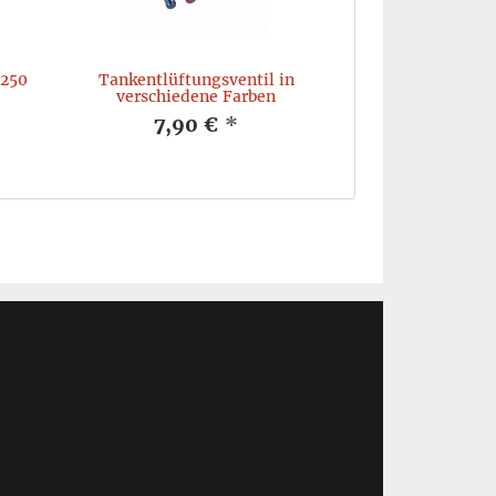
 250
Tankentlüftungsventil in
verschiedene Farben
7,90 €
*