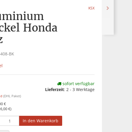
KSX
uminium
ckel Honda
z
-408-BK
el
sofort verfügbar
Lieferzeit
:
2 - 3 Werktage
nd
(DHL Paket)
00 €
o
6,00 €
)
In den Warenkorb