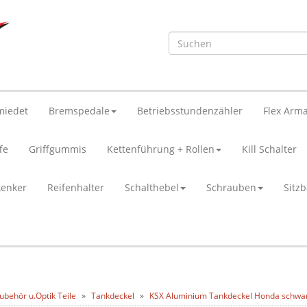
miedet
Bremspedale
Betriebsstundenzähler
Flex Arma
fe
Griffgummis
Kettenführung + Rollen
Kill Schalter
Lenker
Reifenhalter
Schalthebel
Schrauben
Sitz
ubehör u.Optik Teile
Tankdeckel
KSX Aluminium Tankdeckel Honda schwa