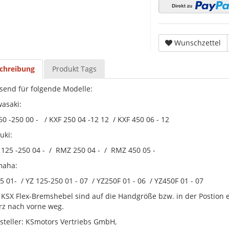
Wunschzettel
chreibung
Produkt Tags
send für folgende Modelle:
asaki:
60 -250 00 - / KXF 250 04 -12 12 / KXF 450 06 - 12
uki:
125 -250 04 - / RMZ 250 04 - / RMZ 450 05 -
maha:
5 01- / YZ 125-250 01 - 07 / YZ250F 01 - 06 / YZ450F 01 - 07
 KSX Flex-Bremshebel sind auf die Handgröße bzw. in der Postion 
rz nach vorne weg.
steller: KSmotors Vertriebs GmbH,