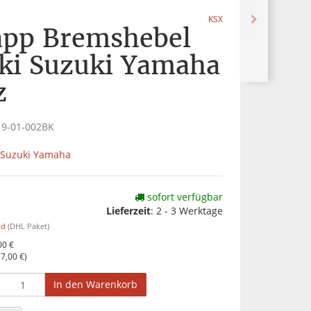
KSX
app Bremshebel
ki Suzuki Yamaha
z
19-01-002BK
 Suzuki Yamaha
sofort verfügbar
Lieferzeit
:
2 - 3 Werktage
nd
(DHL Paket)
00 €
o
7,00 €
)
In den Warenkorb