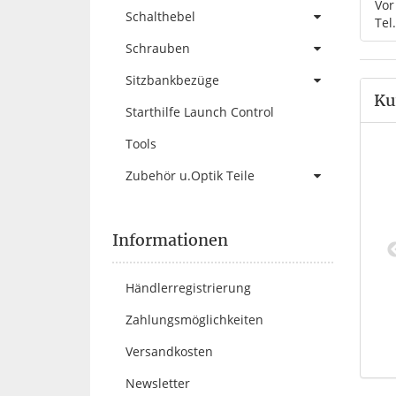
Vor
Schalthebel
Tel
Schrauben
Sitzbankbezüge
Ku
Starthilfe Launch Control
Tools
Zubehör u.Optik Teile
Informationen
lapp Bremshebel
KSX Klapp Bremshebel Honda
Händlerregistrierung
Suzuki Yamaha blau
07- rot
2,00 €
*
42,00 €
*
Zahlungsmöglichkeiten
Versandkosten
Newsletter