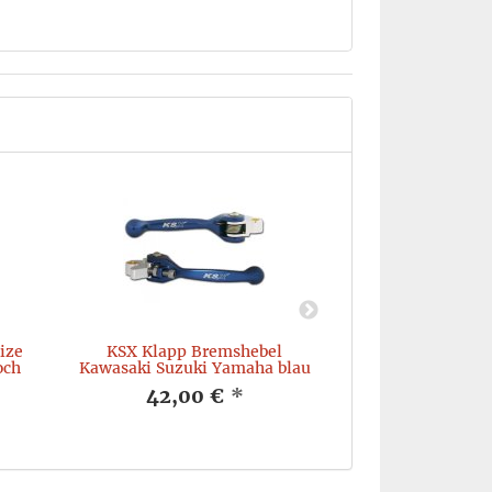
ize
KSX Klapp Bremshebel
KSX Klapp Brem
och
Kawasaki Suzuki Yamaha blau
07- r
42,00 €
*
42,00