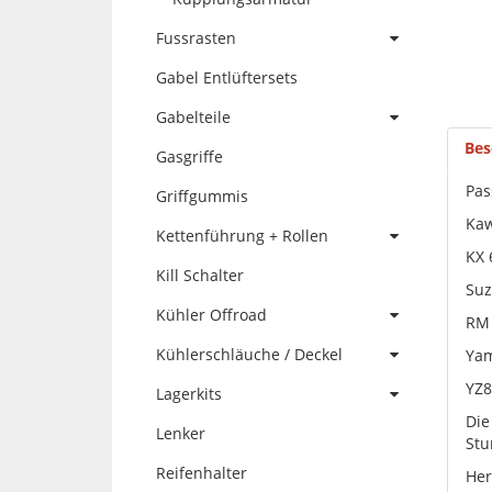
Fussrasten
Gabel Entlüftersets
Gabelteile
Bes
Gasgriffe
Pas
Griffgummis
Kaw
Kettenführung + Rollen
KX 
Kill Schalter
Suz
Kühler Offroad
RM 
Kühlerschläuche / Deckel
Ya
YZ8
Lagerkits
Die
Lenker
Stu
Reifenhalter
Her