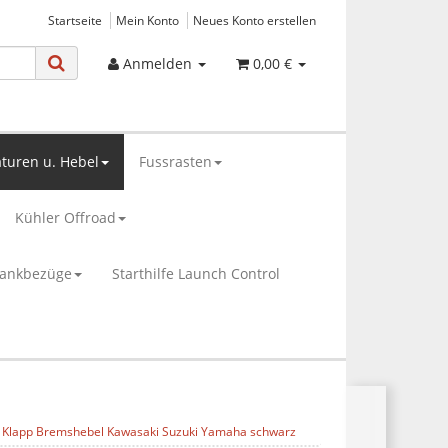
Startseite
Mein Konto
Neues Konto erstellen
Anmelden
0,00 €
turen u. Hebel
Fussrasten
Kühler Offroad
bankbezüge
Starthilfe Launch Control
 Klapp Bremshebel Kawasaki Suzuki Yamaha schwarz