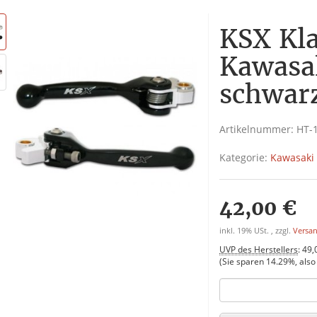
KSX Kl
Kawasa
schwar
Artikelnummer:
HT-
Kategorie:
Kawasaki
42,00 €
inkl. 19% USt. , zzgl.
Versa
UVP des Herstellers
:
49,
(Sie sparen
14.29%
, als