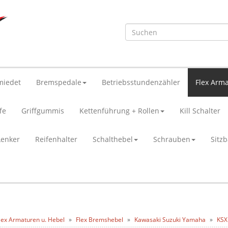
miedet
Bremspedale
Betriebsstundenzähler
Flex Arma
fe
Griffgummis
Kettenführung + Rollen
Kill Schalter
Lenker
Reifenhalter
Schalthebel
Schrauben
Sitz
lex Armaturen u. Hebel
Flex Bremshebel
Kawasaki Suzuki Yamaha
KSX