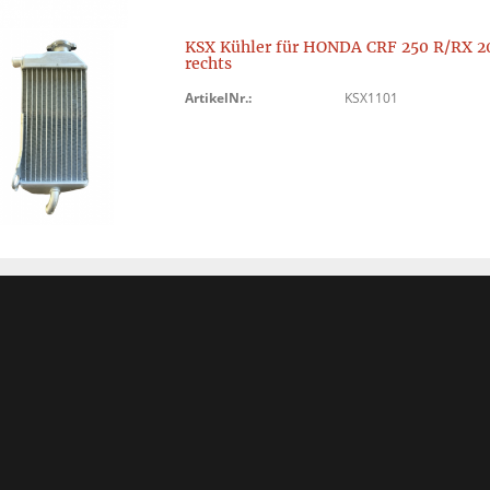
KSX Kühler für HONDA CRF 250 R/RX 2
rechts
ArtikelNr.:
KSX1101