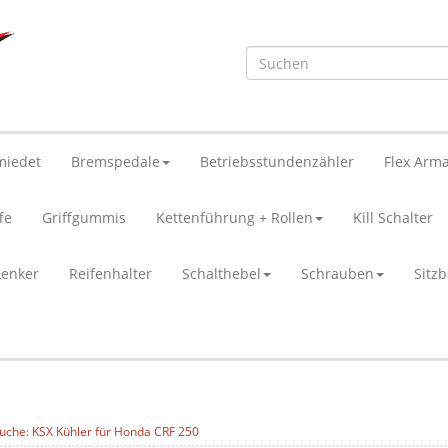
miedet
Bremspedale
Betriebsstundenzähler
Flex Arma
fe
Griffgummis
Kettenführung + Rollen
Kill Schalter
Lenker
Reifenhalter
Schalthebel
Schrauben
Sitz
uche: KSX Kühler für Honda CRF 250