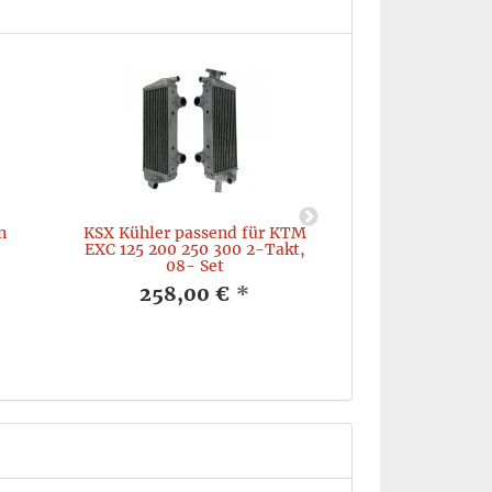
n
KSX Kühler passend für KTM
WBK30015 KSX 
EXC 125 200 250 300 2-Takt,
hinten Honda C
08- Set
CRF450 02- CR
125/250 00- 
258,00 €
*
RMZ450 05- R
19,90