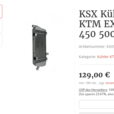
KSX Küh
KTM EX
450 500
Artikelnummer:
KSX
Kategorie:
Kühler KT
129,00 €
inkl. 19% USt. , zzgl.
Versa
UVP des Herstellers
:
169
(Sie sparen
23.67%
, als