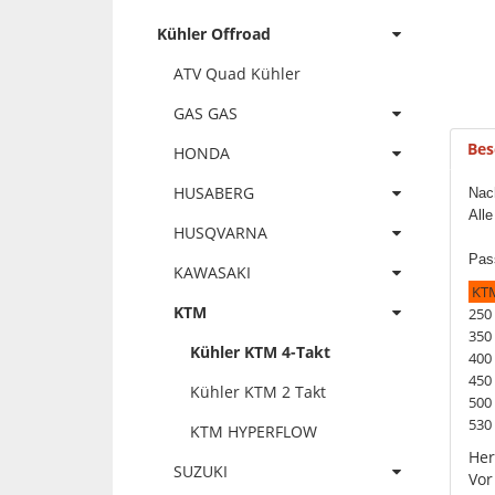
Kühler Offroad
ATV Quad Kühler
GAS GAS
Bes
HONDA
HUSABERG
Nac
All
HUSQVARNA
Pas
KAWASAKI
KTM
KTM
250
350
Kühler KTM 4-Takt
400
450
Kühler KTM 2 Takt
500
530
KTM HYPERFLOW
Her
SUZUKI
Vor