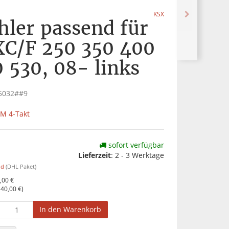
KSX
ler passend für
C/F 250 350 400
 530, 08- links
5032##9
M 4-Takt
sofort verfügbar
Lieferzeit
:
2 - 3 Werktage
nd
(DHL Paket)
,00 €
o
40,00 €
)
In den Warenkorb