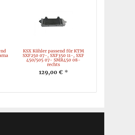
end
KSX Kühler passend für KTM
arna
SXF250 07-, SXF350 11-, SXF
450/505 07- SMR450 08-
rechts
129,00 €
*