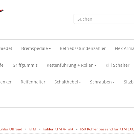
miedet
Bremspedale
Betriebsstundenzähler
Flex Arma
fe
Griffgummis
Kettenführung + Rollen
Kill Schalter
Lenker
Reifenhalter
Schalthebel
Schrauben
Sitz
ühler Offroad
KTM
Kühler KTM 4-Takt
KSX Kühler passend für KTM EXC/