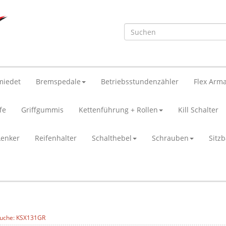
miedet
Bremspedale
Betriebsstundenzähler
Flex Arma
fe
Griffgummis
Kettenführung + Rollen
Kill Schalter
Lenker
Reifenhalter
Schalthebel
Schrauben
Sitz
uche: KSX131GR