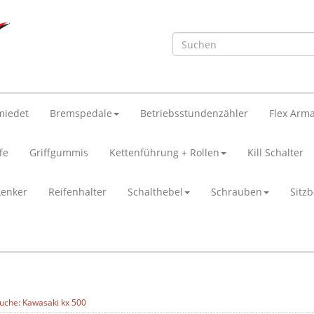
miedet
Bremspedale
Betriebsstundenzähler
Flex Arma
fe
Griffgummis
Kettenführung + Rollen
Kill Schalter
Lenker
Reifenhalter
Schalthebel
Schrauben
Sitz
uche: Kawasaki kx 500