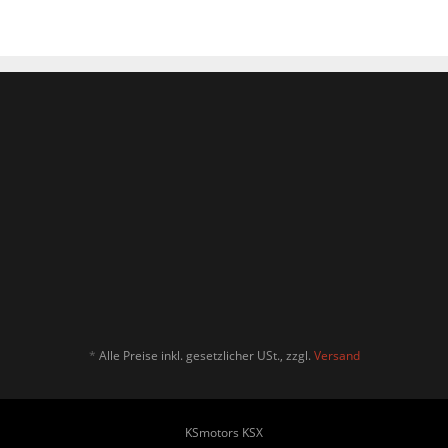
*
Alle Preise inkl. gesetzlicher USt., zzgl.
Versand
KSmotors KSX