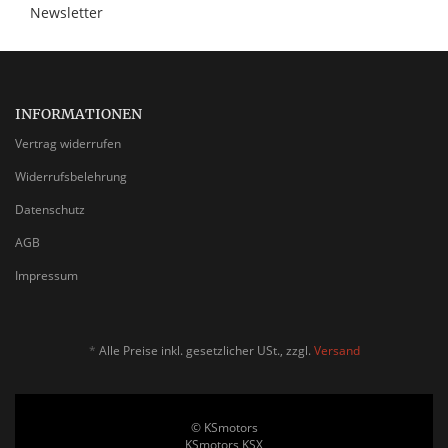
Newsletter
INFORMATIONEN
Vertrag widerrufen
Widerrufsbelehrung
Datenschutz
AGB
Impressum
*
Alle Preise inkl. gesetzlicher USt., zzgl.
Versand
© KSmotors
KSmotors KSX