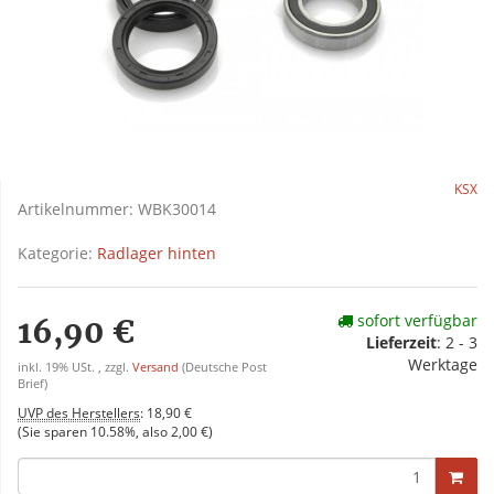
KSX
Artikelnummer:
WBK30014
Kategorie:
Radlager hinten
sofort verfügbar
16,90 €
Lieferzeit
:
2 - 3
Werktage
inkl. 19% USt. , zzgl.
Versand
(Deutsche Post
Brief)
UVP des Herstellers
:
18,90 €
(Sie sparen
10.58%
, also
2,00 €
)