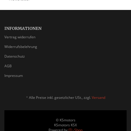
INFORMATIONEN
Vertrag widerrufen
Widerrufsbelehrung
Datenschutz
AGB
Impressum
*
Alle Preise inkl. gesetzlicher USt., zzgl.
Versand
© KSmotors
KSmotors KSX
Powered by
JTL-Shop