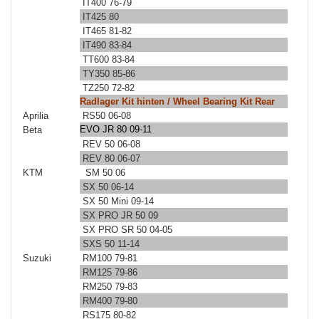
IT400 76-79
IT425 80
IT465 81-82
IT490 83-84
TT600 83-84
TY350 85-86
TZ250 72-82
Radlager Kit hinten / Wheel Bearing Kit Rear
Aprilia
RS50 06-08
EVO JR 80 09-11
Beta
REV 50 06-08
REV 80 06-07
KTM
SM 50 06
SX 50 06-14
SX 50 Mini 09-14
SX PRO JR 50 09
SX PRO SR 50 04-05
SXS 50 11-14
Suzuki
RM100 79-81
RM125 79-86
RM250 79-83
RM400 79-80
RS175 80-82