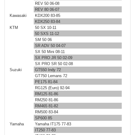
REV 50 06-08
REV 80 06-07
Kawasaki
KDX200 83-85
KDX250 83-84
KTM
50 SX 10-11
50 SXS 11-12
SM 50 06
SR ADV 50 04-07
SX 50 Mini 08-11
SX PRO JR 50 02-09
SX PRO SR 50 02-08
Suzuki
GT550 Indy 72
GT750 Lemans 72
PE175 81-84
RG125 (Euro) 92-94
RM125 81-86
RM250 81-86
RM465 81-82
RM500 83-84
SP600 85
Yamaha
Yamaha IT175 77-83
IT250 77-83