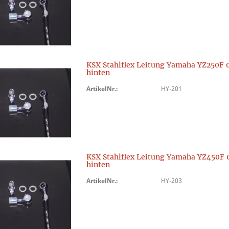
KSX Stahlflex Leitung Yamaha YZ250F 
hinten
ArtikelNr.:
HY-201
KSX Stahlflex Leitung Yamaha YZ450F 
hinten
ArtikelNr.:
HY-203