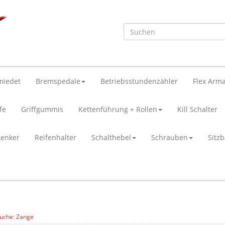
miedet
Bremspedale
Betriebsstundenzähler
Flex Arma
fe
Griffgummis
Kettenführung + Rollen
Kill Schalter
Lenker
Reifenhalter
Schalthebel
Schrauben
Sitz
uche: Zange