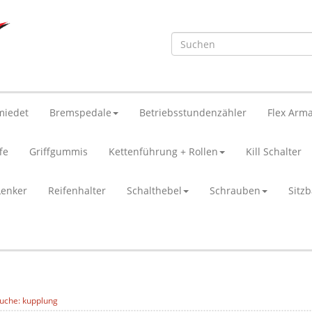
miedet
Bremspedale
Betriebsstundenzähler
Flex Arma
fe
Griffgummis
Kettenführung + Rollen
Kill Schalter
Lenker
Reifenhalter
Schalthebel
Schrauben
Sitz
uche: kupplung