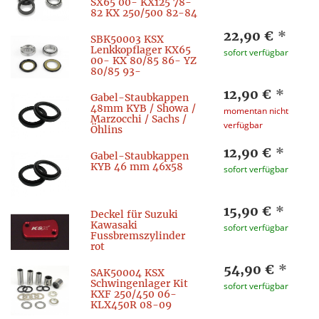
SX65 00- KX125 78-
82 KX 250/500 82-84
22,90 €
*
SBK50003 KSX
Lenkkopflager KX65
sofort verfügbar
00- KX 80/85 86- YZ
80/85 93-
12,90 €
*
Gabel-Staubkappen
48mm KYB / Showa /
momentan nicht
Marzocchi / Sachs /
verfügbar
Öhlins
12,90 €
*
Gabel-Staubkappen
KYB 46 mm 46x58
sofort verfügbar
15,90 €
*
Deckel für Suzuki
Kawasaki
sofort verfügbar
Fussbremszylinder
rot
54,90 €
*
SAK50004 KSX
Schwingenlager Kit
sofort verfügbar
KXF 250/450 06-
KLX450R 08-09