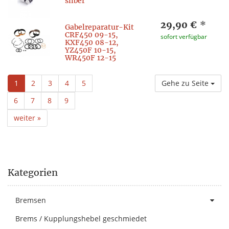
silber
29,90 €
*
Gabelreparatur-Kit
CRF450 09-15,
sofort verfügbar
KXF450 08-12,
YZ450F 10-15,
WR450F 12-15
1
2
3
4
5
Gehe zu Seite
6
7
8
9
weiter »
Kategorien
Bremsen
Brems / Kupplungshebel geschmiedet