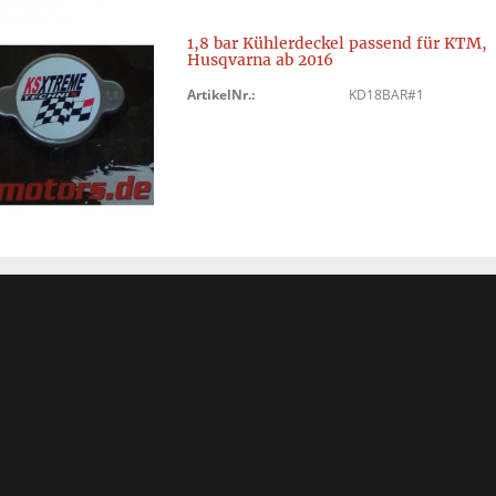
1,8 bar Kühlerdeckel passend für KTM,
Husqvarna ab 2016
ArtikelNr.:
KD18BAR#1