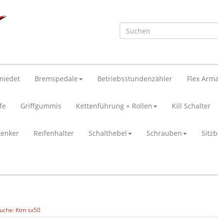
miedet
Bremspedale
Betriebsstundenzähler
Flex Arma
fe
Griffgummis
Kettenführung + Rollen
Kill Schalter
Lenker
Reifenhalter
Schalthebel
Schrauben
Sitz
uche: Ktm sx50