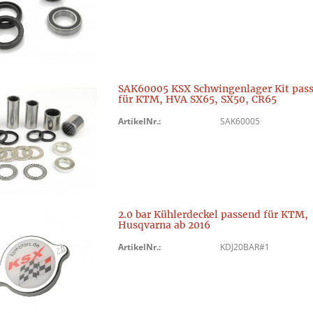
SAK60005 KSX Schwingenlager Kit pas
für KTM, HVA SX65, SX50, CR65
ArtikelNr.:
SAK60005
2.0 bar Kühlerdeckel passend für KTM,
Husqvarna ab 2016
ArtikelNr.:
KDJ20BAR#1