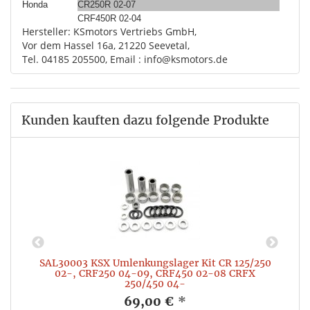
Honda
CR250R 02-07
CRF450R 02-04
Hersteller: KSmotors Vertriebs GmbH,
Vor dem Hassel 16a, 21220 Seevetal,
Tel. 04185 205500, Email : info@ksmotors.de
Kunden kauften dazu folgende Produkte
6
SAL30003 KSX Umlenkungslager Kit CR 125/250
S
02-, CRF250 04-09, CRF450 02-08 CRFX
250/450 04-
69,00 €
*