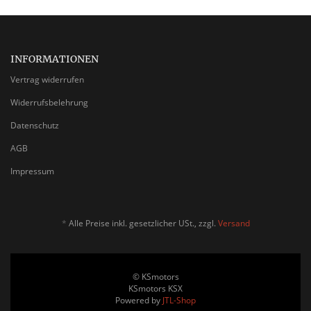
INFORMATIONEN
Vertrag widerrufen
Widerrufsbelehrung
Datenschutz
AGB
Impressum
*
Alle Preise inkl. gesetzlicher USt., zzgl.
Versand
© KSmotors
KSmotors KSX
Powered by
JTL-Shop