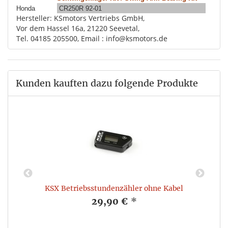
Honda
CR250R 92-01
Hersteller: KSmotors Vertriebs GmbH,
Vor dem Hassel 16a, 21220 Seevetal,
Tel. 04185 205500, Email : info@ksmotors.de
Kunden kauften dazu folgende Produkte
KSX Betriebsstundenzähler ohne Kabel
S
-
29,90 €
*