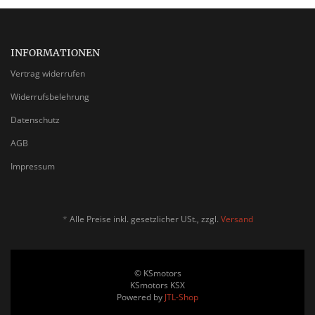
INFORMATIONEN
Vertrag widerrufen
Widerrufsbelehrung
Datenschutz
AGB
Impressum
*
Alle Preise inkl. gesetzlicher USt., zzgl.
Versand
© KSmotors
KSmotors KSX
Powered by
JTL-Shop