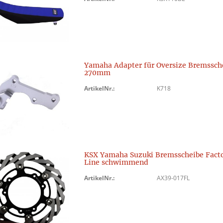
Yamaha Adapter für Oversize Bremssch
270mm
ArtikelNr.:
K718
KSX Yamaha Suzuki Bremsscheibe Fact
Line schwimmend
ArtikelNr.:
AX39-017FL