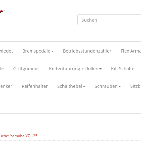
miedet
Bremspedale
Betriebsstundenzähler
Flex Arma
fe
Griffgummis
Kettenführung + Rollen
Kill Schalter
Lenker
Reifenhalter
Schalthebel
Schrauben
Sitz
uche: Yamaha YZ 125