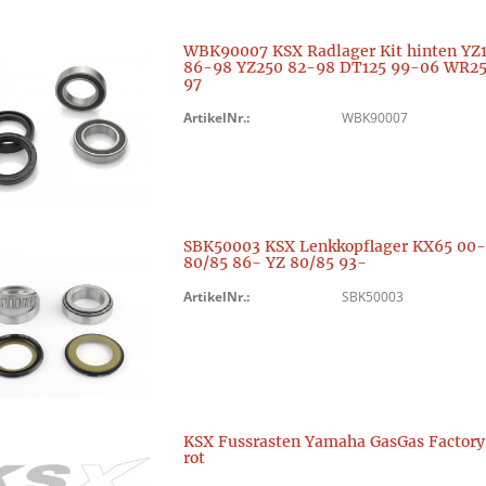
WBK90007 KSX Radlager Kit hinten YZ
86-98 YZ250 82-98 DT125 99-06 WR25
97
ArtikelNr.:
WBK90007
SBK50003 KSX Lenkkopflager KX65 00
80/85 86- YZ 80/85 93-
ArtikelNr.:
SBK50003
KSX Fussrasten Yamaha GasGas Factory
rot