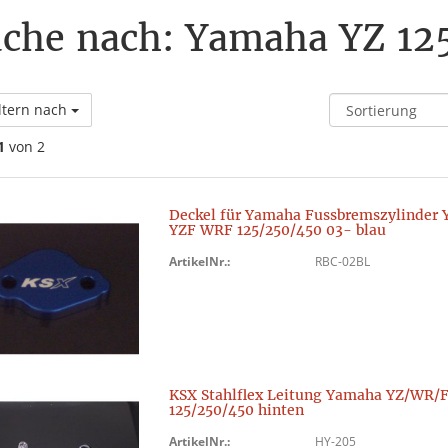
che nach: Yamaha YZ 12
ltern nach
1
von 2
Deckel für Yamaha Fussbremszylinder 
YZF WRF 125/250/450 03- blau
ArtikelNr.:
RBC-02BL
KSX Stahlflex Leitung Yamaha YZ/WR/
125/250/450 hinten
ArtikelNr.:
HY-205