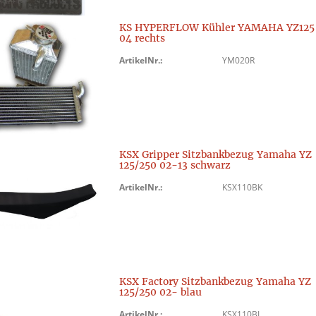
KS HYPERFLOW Kühler YAMAHA YZ125
04 rechts
ArtikelNr.:
YM020R
KSX Gripper Sitzbankbezug Yamaha YZ
125/250 02-13 schwarz
ArtikelNr.:
KSX110BK
KSX Factory Sitzbankbezug Yamaha YZ
125/250 02- blau
ArtikelNr.:
KSX110BL