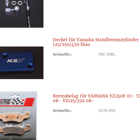
Deckel für Yamaha Handbremszylinder
125/250/450 blau
ArtikelNr.:
FBC-04BL
Bremsbelag für YAMAHA YZ250F 07- Y
08- YZ125/250 08-
ArtikelNr.:
AX35-450