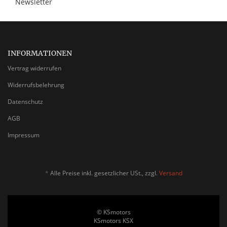
Newsletter
INFORMATIONEN
Vertrag widerrufen
Widerrufsbelehrung
Datenschutz
AGB
Impressum
*
Alle Preise inkl. gesetzlicher USt., zzgl.
Versand
© KSmotors
KSmotors KSX