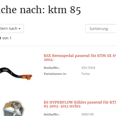
che nach: ktm 85
ltern nach
1
von 1
KSX Bremspedal passend für KTM SX 8
2004-
ArtikelNr.:
KSX-5004
Variationen in:
Farbe
KS HYPERFLOW Kühler passend für KT
85 2003-2012 rechts
ArtikelNr.:
KM014R