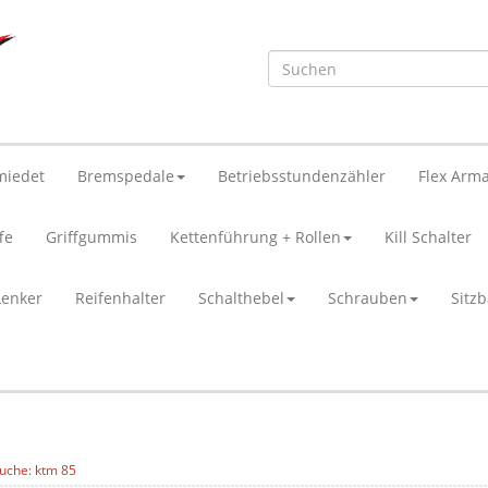
miedet
Bremspedale
Betriebsstundenzähler
Flex Arma
fe
Griffgummis
Kettenführung + Rollen
Kill Schalter
Lenker
Reifenhalter
Schalthebel
Schrauben
Sitz
uche: ktm 85