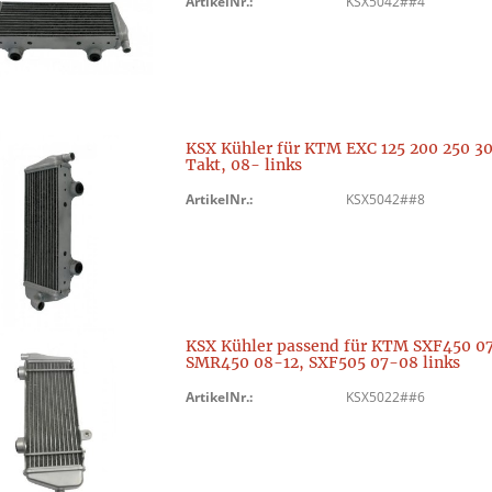
ArtikelNr.:
KSX5042##4
KSX Kühler für KTM EXC 125 200 250 3
Takt, 08- links
ArtikelNr.:
KSX5042##8
KSX Kühler passend für KTM SXF450 07
SMR450 08-12, SXF505 07-08 links
ArtikelNr.:
KSX5022##6