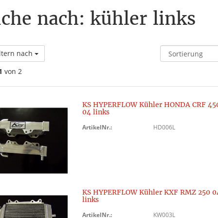
che nach: kühler links
ltern nach
1
von 2
KS HYPERFLOW Kühler HONDA CRF 45
04 links
ArtikelNr.:
HD006L
KS HYPERFLOW Kühler KXF RMZ 250 0
links
ArtikelNr.:
KW003L