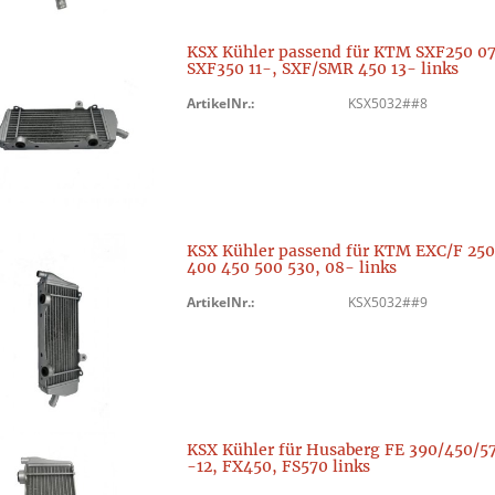
KSX Kühler passend für KTM SXF250 07
SXF350 11-, SXF/SMR 450 13- links
ArtikelNr.:
KSX5032##8
KSX Kühler passend für KTM EXC/F 250
400 450 500 530, 08- links
ArtikelNr.:
KSX5032##9
KSX Kühler für Husaberg FE 390/450/5
-12, FX450, FS570 links