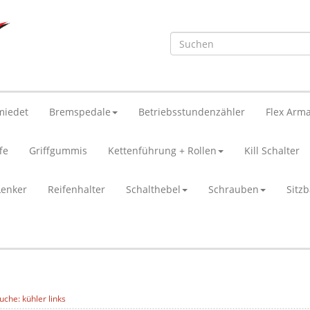
miedet
Bremspedale
Betriebsstundenzähler
Flex Arma
fe
Griffgummis
Kettenführung + Rollen
Kill Schalter
Lenker
Reifenhalter
Schalthebel
Schrauben
Sitz
uche: kühler links