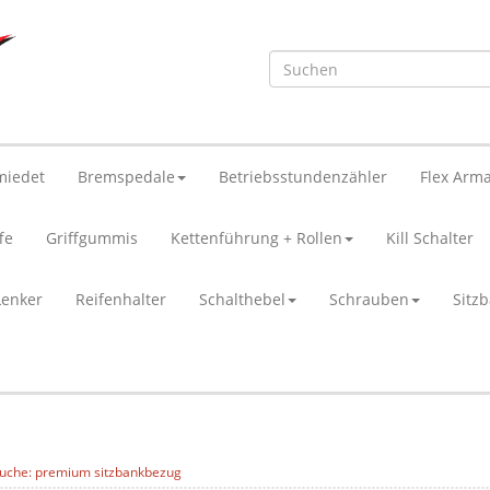
miedet
Bremspedale
Betriebsstundenzähler
Flex Arma
fe
Griffgummis
Kettenführung + Rollen
Kill Schalter
Lenker
Reifenhalter
Schalthebel
Schrauben
Sitz
uche: premium sitzbankbezug