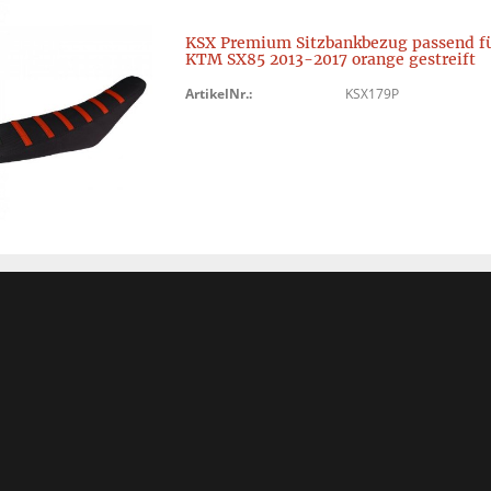
KSX Premium Sitzbankbezug passend f
KTM SX85 2013-2017 orange gestreift
ArtikelNr.:
KSX179P