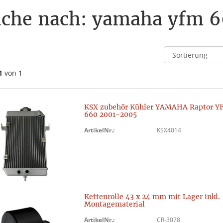
che nach: yamaha yfm 6
1
von 1
KSX zubehör Kühler YAMAHA Raptor Y
660 2001-2005
ArtikelNr.:
KSX4014
Kettenrolle 43 x 24 mm mit Lager inkl.
Montagematerial
ArtikelNr.:
CR-3078