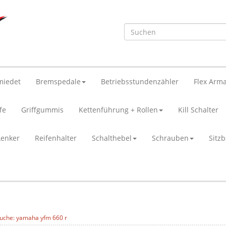
miedet
Bremspedale
Betriebsstundenzähler
Flex Arma
fe
Griffgummis
Kettenführung + Rollen
Kill Schalter
Lenker
Reifenhalter
Schalthebel
Schrauben
Sitz
uche: yamaha yfm 660 r