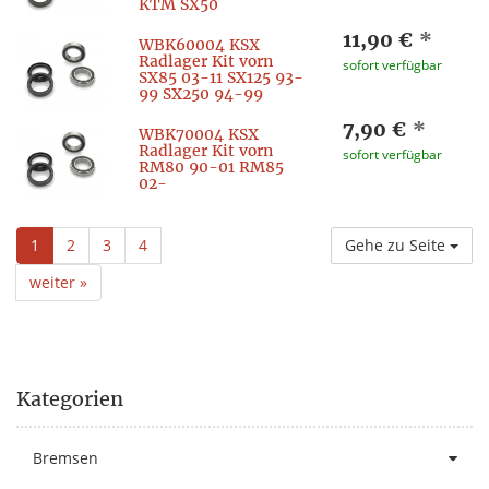
KTM SX50
11,90 €
*
WBK60004 KSX
Radlager Kit vorn
sofort verfügbar
SX85 03-11 SX125 93-
99 SX250 94-99
7,90 €
*
WBK70004 KSX
Radlager Kit vorn
sofort verfügbar
RM80 90-01 RM85
02-
1
2
3
4
Gehe zu Seite
weiter »
Kategorien
Bremsen