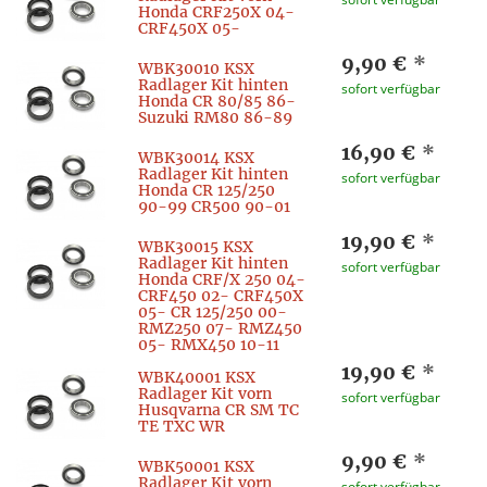
Honda CRF250X 04-
CRF450X 05-
9,90 €
*
WBK30010 KSX
Radlager Kit hinten
sofort verfügbar
Honda CR 80/85 86-
Suzuki RM80 86-89
16,90 €
*
WBK30014 KSX
Radlager Kit hinten
sofort verfügbar
Honda CR 125/250
90-99 CR500 90-01
19,90 €
*
WBK30015 KSX
Radlager Kit hinten
sofort verfügbar
Honda CRF/X 250 04-
CRF450 02- CRF450X
05- CR 125/250 00-
RMZ250 07- RMZ450
05- RMX450 10-11
19,90 €
*
WBK40001 KSX
Radlager Kit vorn
sofort verfügbar
Husqvarna CR SM TC
TE TXC WR
9,90 €
*
WBK50001 KSX
Radlager Kit vorn
sofort verfügbar