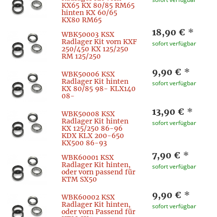
KX65 KX 80/85 RM65
hinten KX 60/65
KX80 RM65
18,90 €
*
WBK50003 KSX
Radlager Kit vorn KXF
sofort verfügbar
250/450 KX 125/250
RM 125/250
9,90 €
*
WBK50006 KSX
Radlager Kit hinten
sofort verfügbar
KX 80/85 98- KLX140
08-
13,90 €
*
WBK50008 KSX
Radlager Kit hinten
sofort verfügbar
KX 125/250 86-96
KDX KLX 200-650
KX500 86-93
7,90 €
*
WBK60001 KSX
Radlager Kit hinten,
sofort verfügbar
oder vorn passend für
KTM SX50
9,90 €
*
WBK60002 KSX
Radlager Kit hinten,
sofort verfügbar
oder vorn Passend für